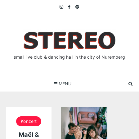
Skip
to
content
small live club & dancing hall in the city of Nuremberg
MENU
Konzert
Maël &