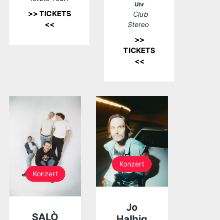
Uhr
>> TICKETS
Club
<<
Stereo
>>
TICKETS
<<
Konzert
Konzert
Jo
SALÒ
Halbig