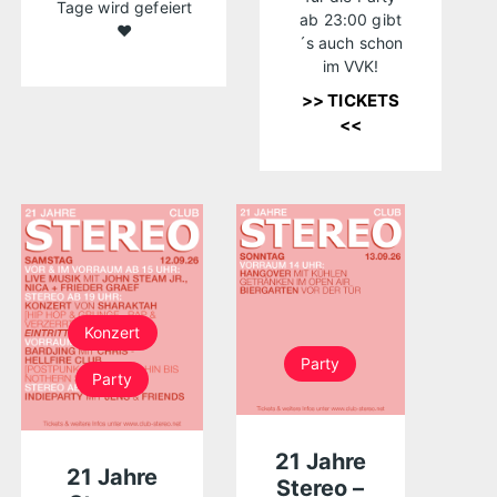
Tage wird gefeiert
ab 23:00 gibt
❤️
´s auch schon
im VVK!
>> TICKETS
<<
Konzert
Party
Party
21 Jahre
21 Jahre
Stereo –