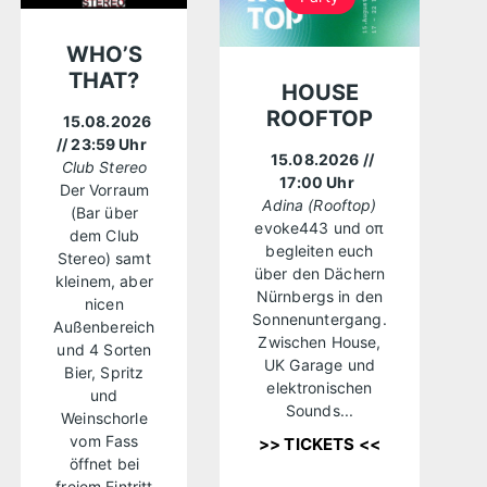
WHO’S
THAT?
HOUSE
ROOFTOP
15.08.2026
// 23:59 Uhr
15.08.2026
//
Club Stereo
17:00 Uhr
Der Vorraum
Adina (Rooftop)
(Bar über
evoke443 und oπ
dem Club
begleiten euch
Stereo) samt
über den Dächern
kleinem, aber
Nürnbergs in den
nicen
Sonnenuntergang.
Außenbereich
Zwischen House,
und 4 Sorten
UK Garage und
Bier, Spritz
elektronischen
und
Sounds...
Weinschorle
vom Fass
>> TICKETS <<
öffnet bei
freiem Eintritt