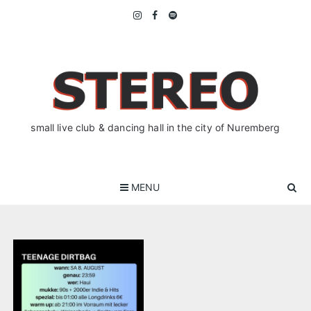
Skip
to
content
small live club & dancing hall in the city of Nuremberg
MENU