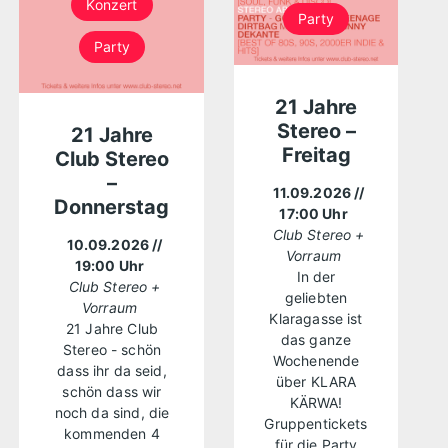
Konzert
Party
Party
21 Jahre
Stereo –
21 Jahre
Freitag
Club Stereo
–
11.09.2026
//
Donnerstag
17:00 Uhr
Club Stereo +
10.09.2026
//
Vorraum
19:00 Uhr
In der
Club Stereo +
geliebten
Vorraum
Klaragasse ist
21 Jahre Club
das ganze
Stereo - schön
Wochenende
dass ihr da seid,
über KLARA
schön dass wir
KÄRWA!
noch da sind, die
Gruppentickets
kommenden 4
für die Party