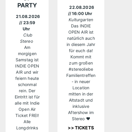
PARTY
22.08.2026
// 16:00 Uhr
21.08.2026
Kulturgarten
// 23:59
Das INDIE
Uhr
OPEN AIR ist
Club
natürlich auch
Stereo
in diesem Jahr
Am
für euch da!
morgigen
Kommt mit
Samstag ist
zum großen
INDIE OPEN
#stereoliebe
AIR und wir
Familientreffen
feiern heute
- in neuer
schonmal
Location
rein. Der
mitten in der
Eintritt ist für
Altstadt und
alle mit Indie
inklusive
Open Air
Aftershow im
Ticket FREI!
Stereo ❤️
Alle
>> TICKETS
Longdrinks