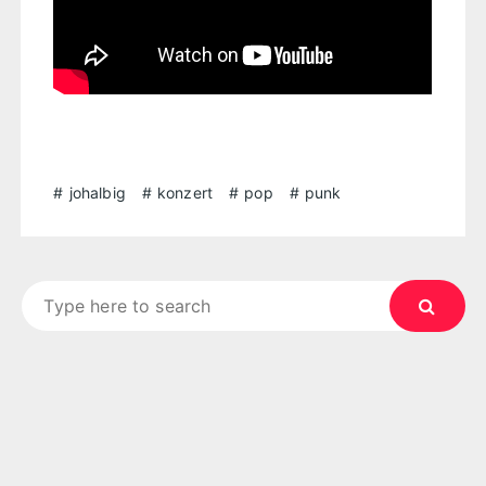
johalbig
konzert
pop
punk
Search
for: