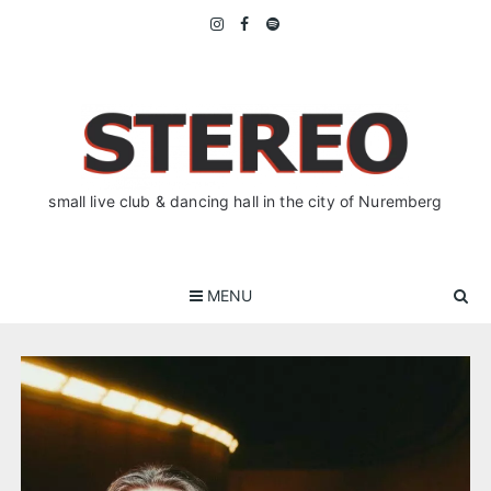
Skip
to
content
small live club & dancing hall in the city of Nuremberg
MENU