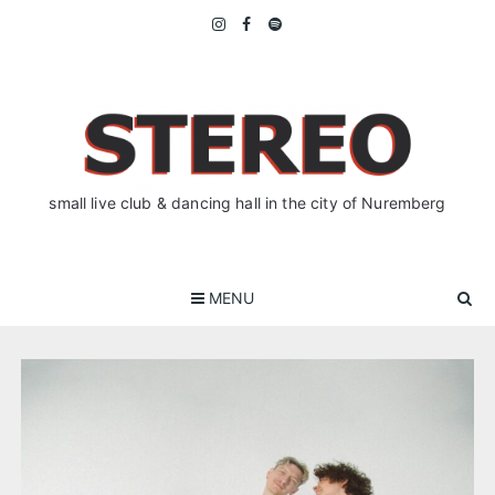
Skip
to
content
small live club & dancing hall in the city of Nuremberg
MENU