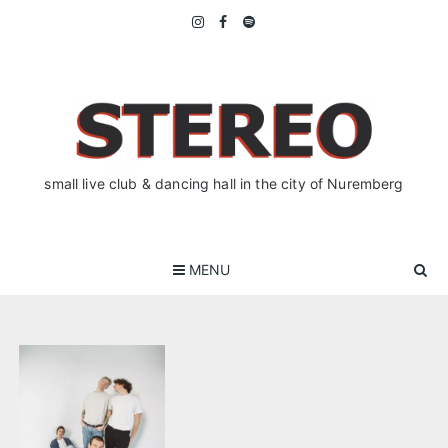
Skip
to
content
small live club & dancing hall in the city of Nuremberg
MENU