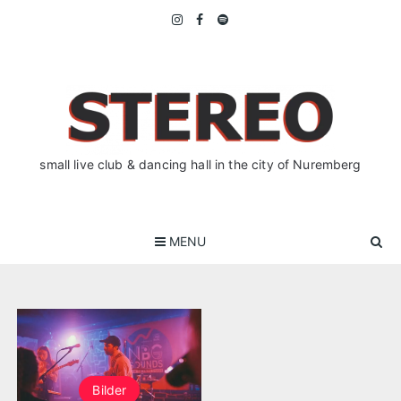
Skip
to
content
small live club & dancing hall in the city of Nuremberg
MENU
Bilder