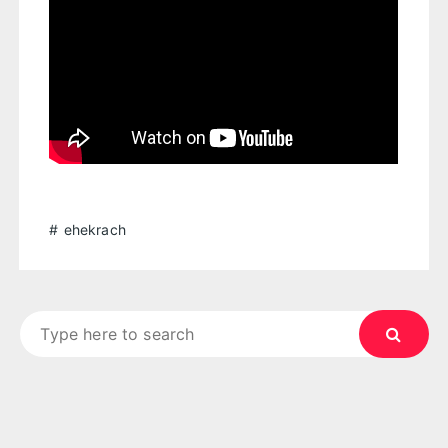
ehekrach
Search
for: