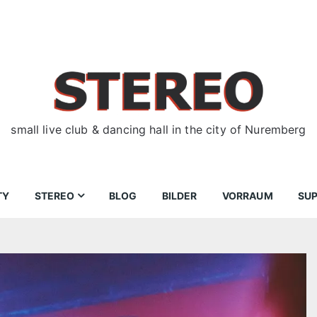
small live club & dancing hall in the city of Nuremberg
TY
STEREO
BLOG
BILDER
VORRAUM
SU
ir
Bewerbungen
Donnerstag
Wegbeschreibung