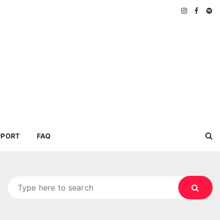
PPORT
FAQ
Search
for: