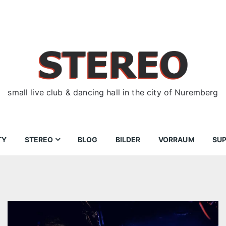
small live club & dancing hall in the city of Nuremberg
TY
STEREO
BLOG
BILDER
VORRAUM
SU
ir
Bewerbungen
Donnerstag
Wegbeschreibung