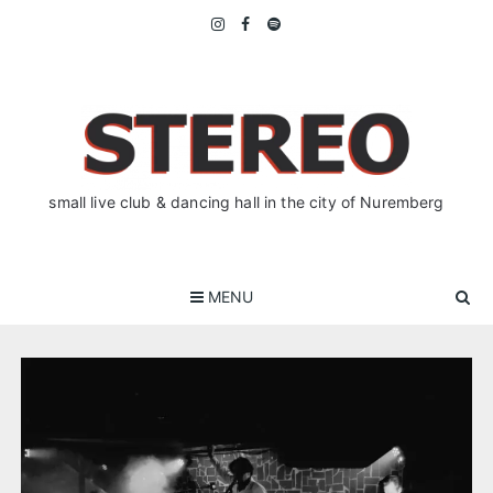
Skip
to
content
small live club & dancing hall in the city of Nuremberg
MENU