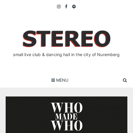
Skip
to
content
small live club & dancing hall in the city of Nuremberg
MENU