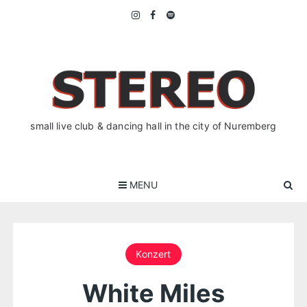
Skip
to
content
small live club & dancing hall in the city of Nuremberg
MENU
Konzert
White Miles