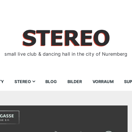
small live club & dancing hall in the city of Nuremberg
TY
STEREO
BLOG
BILDER
VORRAUM
SU
ir
Bewerbungen
Donnerstag
Wegbeschreibung