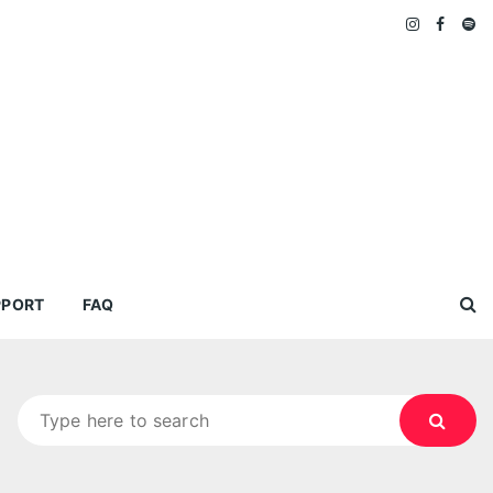
PPORT
FAQ
Search
for: