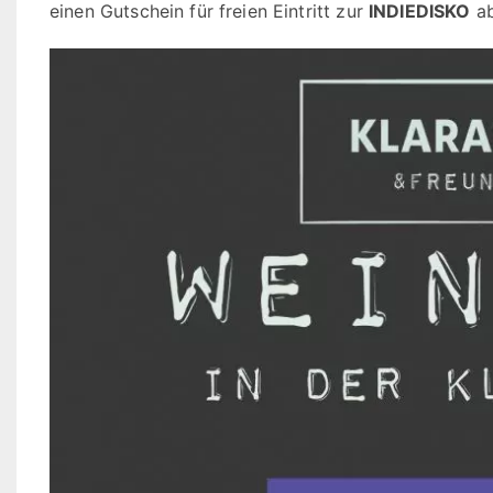
einen Gutschein für freien Eintritt zur
INDIEDISKO
ab