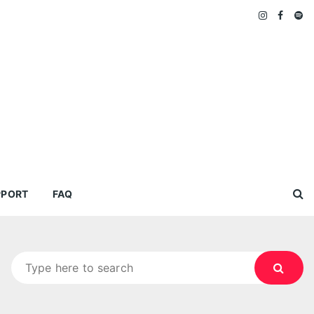
PPORT
FAQ
Search
for: