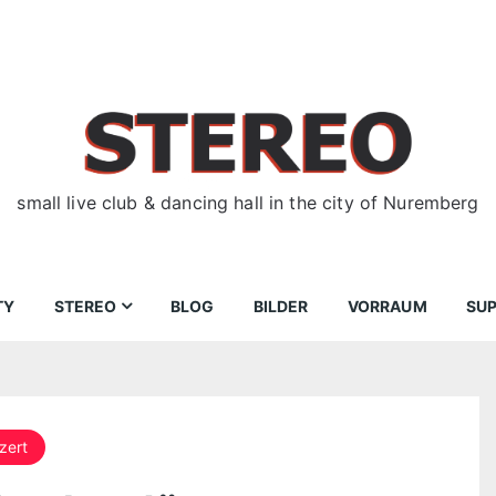
small live club & dancing hall in the city of Nuremberg
TY
STEREO
BLOG
BILDER
VORRAUM
SU
ir
Bewerbungen
Donnerstag
Wegbeschreibung
zert