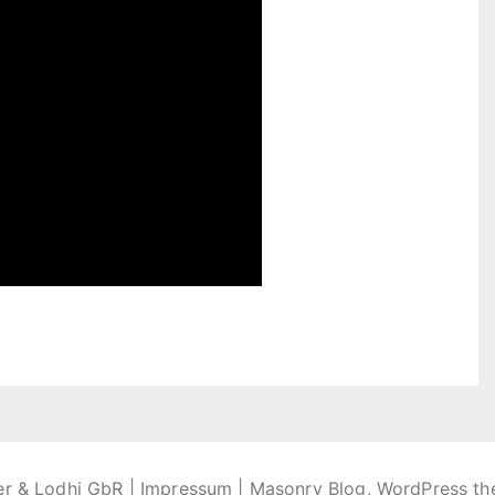
er & Lodhi GbR |
Impressum
| Masonry Blog, WordPress t