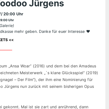
Voodoo Jürgens
// 20:00 Uhr
19:00 Uhr
Galerie)
ndkasse mehr geben. Danke für euer Interesse ❤️
KETS <<
lbum „Ansa Woar“ (2016) und dem bei den Amadeus
eichneten Meisterwerk „`s klane Glücksspiel“ (2019)
gnagel – Der Film“), der ihm eine Nominierung für
doo Jürgens nun zurück mit seinem bisherigen Opus
ei gekonnt. Mal ist sie zart und anrührend, dann