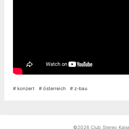
konzert
österreich
z-bau
©2026 Club Stereo Kais