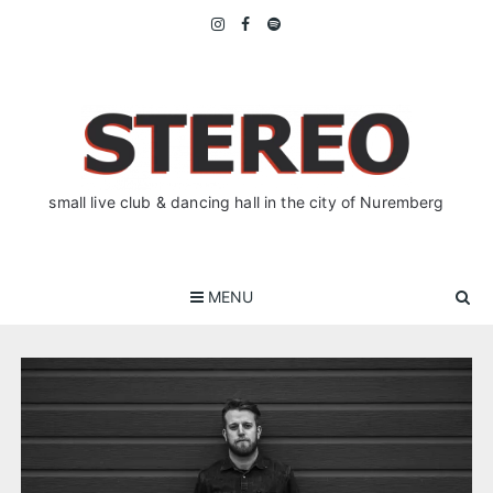
Skip
to
content
small live club & dancing hall in the city of Nuremberg
MENU