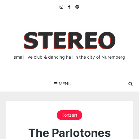
Skip
to
content
small live club & dancing hall in the city of Nuremberg
MENU
Konzert
The Parlotones