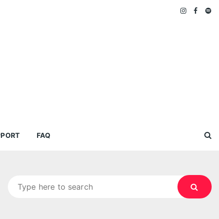
PPORT
FAQ
Search
for: