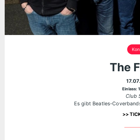
Kon
The F
17.07
Einlass: 
Club 
Es gibt Beatles-Coverbands 
>> TIC