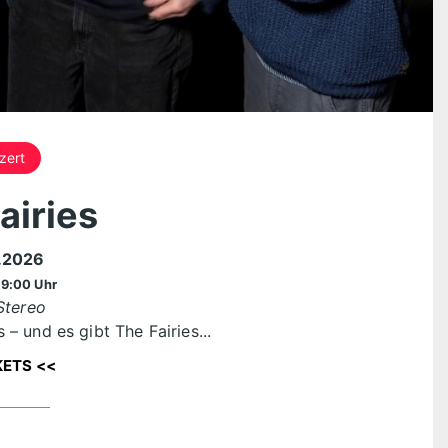
zert
airies
.2026
19:00 Uhr
Stereo
– und es gibt The Fairies...
KETS <<