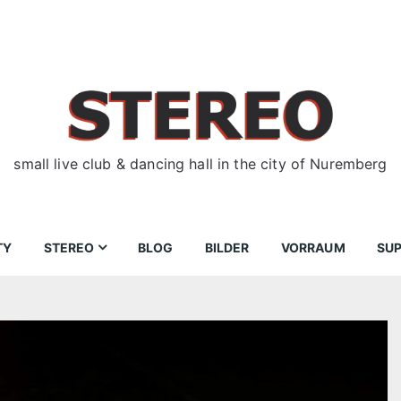
small live club & dancing hall in the city of Nuremberg
TY
STEREO
BLOG
BILDER
VORRAUM
SU
ir
Bewerbungen
Donnerstag
Wegbeschreibung