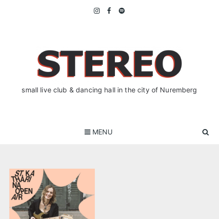
Skip
to
content
small live club & dancing hall in the city of Nuremberg
MENU