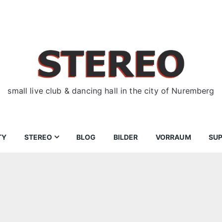
small live club & dancing hall in the city of Nuremberg
TY
STEREO
BLOG
BILDER
VORRAUM
SU
ir
Bewerbungen
Donnerstag
Wegbeschreibung