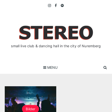
Skip
to
content
small live club & dancing hall in the city of Nuremberg
MENU
Bilder