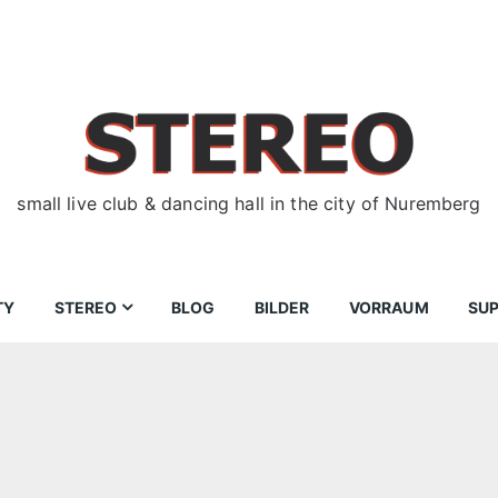
small live club & dancing hall in the city of Nuremberg
TY
STEREO
BLOG
BILDER
VORRAUM
SU
ir
Bewerbungen
Donnerstag
Wegbeschreibung