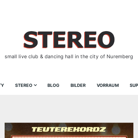
small live club & dancing hall in the city of Nuremberg
TY
STEREO
BLOG
BILDER
VORRAUM
SU
ir
Bewerbungen
Donnerstag
Wegbeschreibung