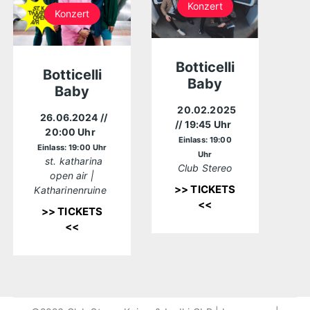
Konzert
Konzert
Botticelli
Botticelli
Baby
Baby
20.02.2025
26.06.2024
//
// 19:45 Uhr
20:00 Uhr
Einlass: 19:00
Einlass: 19:00 Uhr
Uhr
st. katharina
Club Stereo
open air |
>> TICKETS
Katharinenruine
<<
>> TICKETS
<<