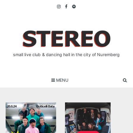
Skip
to
content
small live club & dancing hall in the city of Nuremberg
MENU