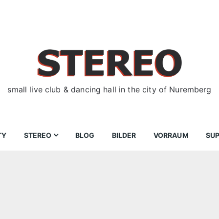
small live club & dancing hall in the city of Nuremberg
TY
STEREO
BLOG
BILDER
VORRAUM
SU
ir
Bewerbungen
Donnerstag
Wegbeschreibung