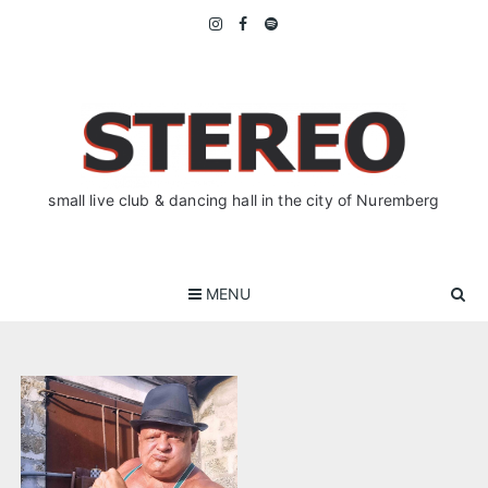
Skip
to
content
small live club & dancing hall in the city of Nuremberg
MENU