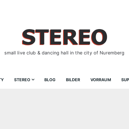
small live club & dancing hall in the city of Nuremberg
TY
STEREO
BLOG
BILDER
VORRAUM
SU
ir
Bewerbungen
Donnerstag
Wegbeschreibung