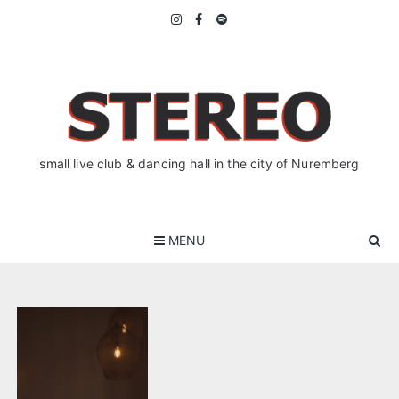
Skip
to
content
small live club & dancing hall in the city of Nuremberg
MENU