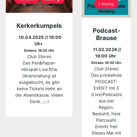
Lesung
Kerkerkumpels
Podcast-
Brause
10.04.2025
// 19:00
Uhr
11.02.2026
//
Einlass: 18:30 Uhr
19:00 Uhr
Club Stereo
Das Pen&Paper-
Einlass: 18:30 Uhr
Club Stereo
Hörspiel Live.❗Die
Das prickelnde
Veranstaltung ist
PODCAST-
ausgebucht, es gibt
EVENT mit 3
keine Tickets mehr an
(Live)Podcasts
der Abendkasse. Vielen
aus der
Dank...;-)
Region.
Bestuhlt, freie
Platzwahl.
Eintritt frei!
Dieses Mal mit