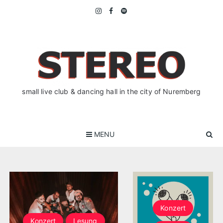
Skip
to
content
small live club & dancing hall in the city of Nuremberg
MENU
Konzert
Konzert
Lesung