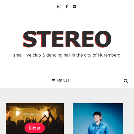
Skip
to
content
small live club & dancing hall in the city of Nuremberg
MENU
Bilder