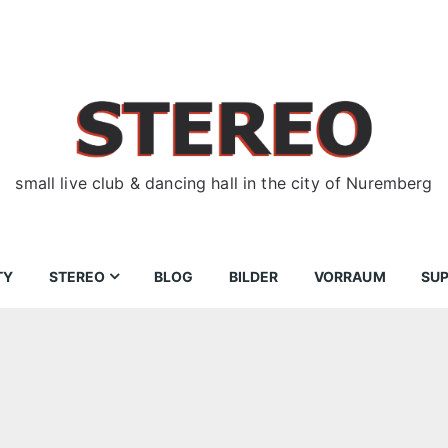
small live club & dancing hall in the city of Nuremberg
TY
STEREO
BLOG
BILDER
VORRAUM
SU
ir
Bewerbungen
Donnerstag
Wegbeschreibung