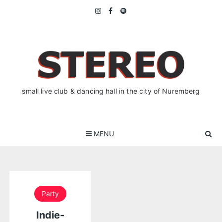
Skip
to
content
small live club & dancing hall in the city of Nuremberg
MENU
Party
Indie-