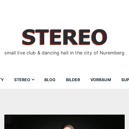
small live club & dancing hall in the city of Nuremberg
TY
STEREO
BLOG
BILDER
VORRAUM
SU
ir
Bewerbungen
Donnerstag
Wegbeschreibung