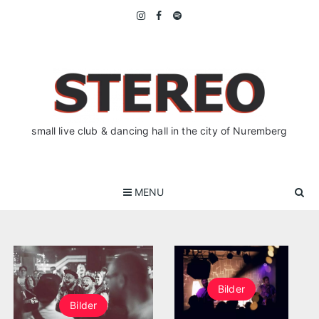
Skip
to
content
small live club & dancing hall in the city of Nuremberg
MENU
Bilder
Bilder