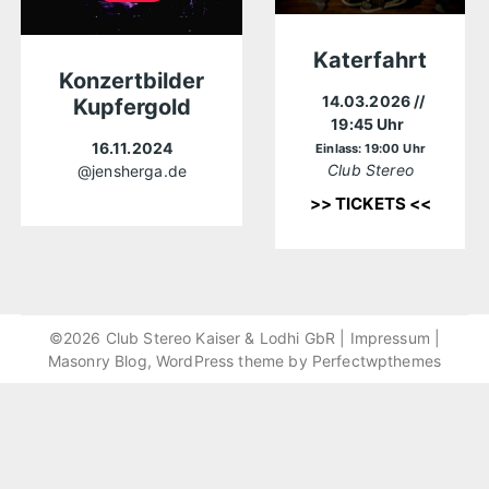
Katerfahrt
Konzertbilder
14.03.2026
//
Kupfergold
19:45 Uhr
16.11.2024
Einlass: 19:00 Uhr
Club Stereo
@jensherga.de
>> TICKETS <<
©2026 Club Stereo Kaiser & Lodhi GbR |
Impressum
|
Masonry Blog, WordPress theme by
Perfectwpthemes