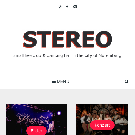
Skip
to
content
small live club & dancing hall in the city of Nuremberg
MENU
Konzert
Bilder