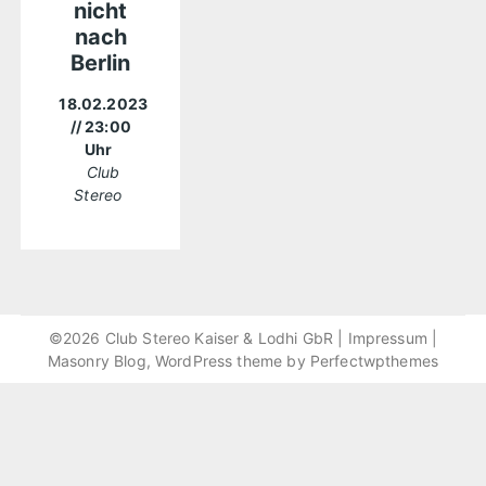
nicht
nach
Berlin
18.02.2023
// 23:00
Uhr
Club
Stereo
©2026 Club Stereo Kaiser & Lodhi GbR |
Impressum
|
Masonry Blog, WordPress theme by
Perfectwpthemes