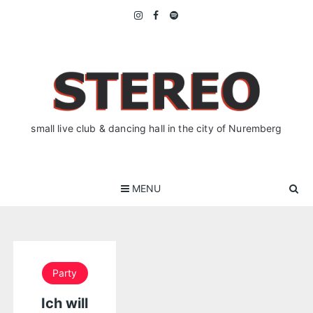
Skip
to
content
small live club & dancing hall in the city of Nuremberg
MENU
Party
Ich will