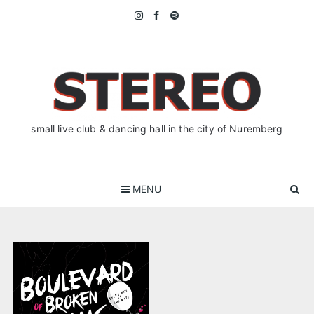
Skip
to
content
small live club & dancing hall in the city of Nuremberg
MENU