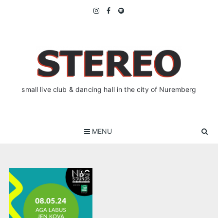
Skip
to
content
small live club & dancing hall in the city of Nuremberg
MENU