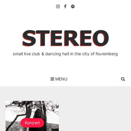
Skip
to
content
small live club & dancing hall in the city of Nuremberg
MENU
Konzert