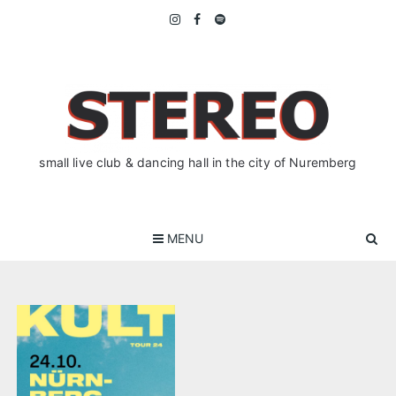
Skip
to
content
small live club & dancing hall in the city of Nuremberg
MENU