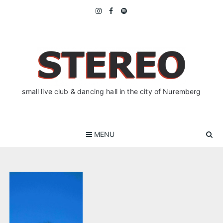
Skip
to
content
small live club & dancing hall in the city of Nuremberg
MENU