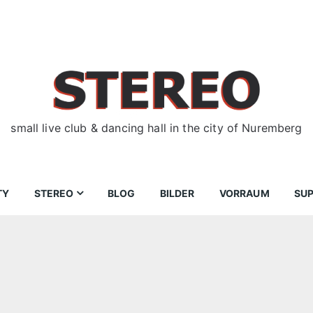
small live club & dancing hall in the city of Nuremberg
TY
STEREO
BLOG
BILDER
VORRAUM
SU
ir
Bewerbungen
Donnerstag
Wegbeschreibung