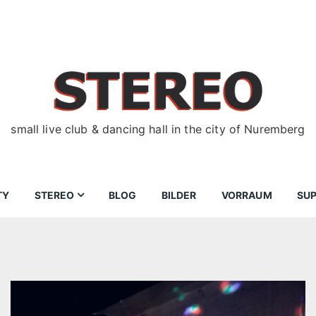
small live club & dancing hall in the city of Nuremberg
TY
STEREO
BLOG
BILDER
VORRAUM
SU
ir
Bewerbungen
Donnerstag
Wegbeschreibung