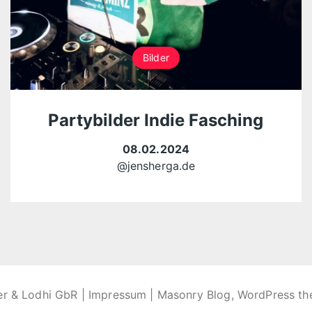
Bilder
Partybilder Indie Fasching
08.02.2024
@jensherga.de
er & Lodhi GbR |
Impressum
| Masonry Blog, WordPress t