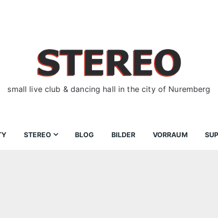
small live club & dancing hall in the city of Nuremberg
TY
STEREO
BLOG
BILDER
VORRAUM
SU
ir
Bewerbungen
Donnerstag
Wegbeschreibung