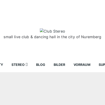
small live club & dancing hall in the city of Nuremberg
TY
STEREO
BLOG
BILDER
VORRAUM
SU
ir
Bewerbungen
Donnerstag
Wegbeschreibung