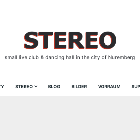
small live club & dancing hall in the city of Nuremberg
TY
STEREO
BLOG
BILDER
VORRAUM
SU
ir
Bewerbungen
Donnerstag
Wegbeschreibung