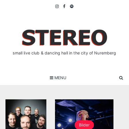
Skip
to
content
small live club & dancing hall in the city of Nuremberg
MENU
Bilder