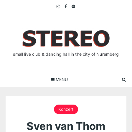
Skip
to
content
small live club & dancing hall in the city of Nuremberg
MENU
Konzert
Sven van Thom