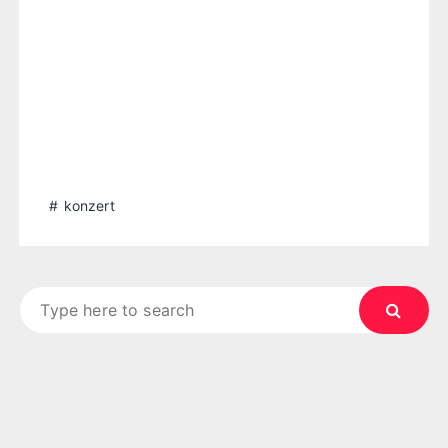
konzert
Search
for: