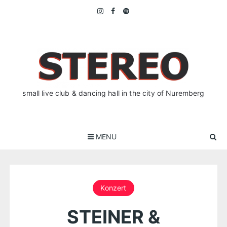
Skip
to
content
small live club & dancing hall in the city of Nuremberg
MENU
Konzert
STEINER &