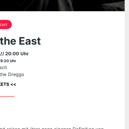
zert
the East
3
// 20:00 Uhr
19:30 Uhr
sch
 the Dreggs
KETS <<
d reisen mit ihrer ganz eigenen Definition von