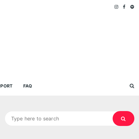
PPORT
FAQ
Search
for: