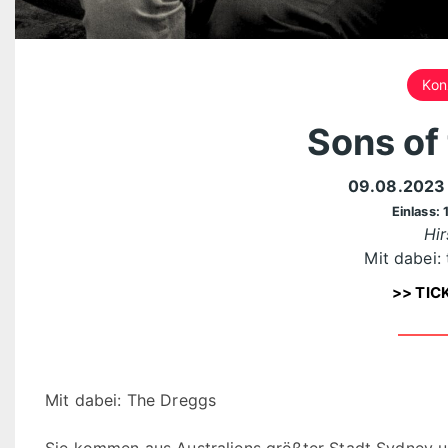
Kon
Sons of 
09.08.202
Einlass: 
Hir
Mit dabei:
>> TIC
Mit dabei: The Dreggs
Sie kommen aus Australiens größter Stadt Sydney un