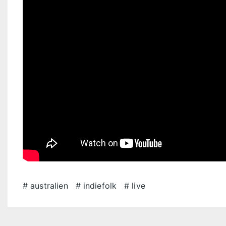
australien
indiefolk
live