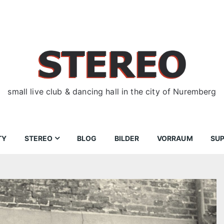
small live club & dancing hall in the city of Nuremberg
TY
STEREO
BLOG
BILDER
VORRAUM
SU
ir
Bewerbungen
Donnerstag
Wegbeschreibung