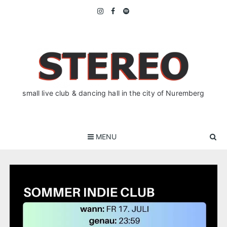
Skip
to
content
small live club & dancing hall in the city of Nuremberg
MENU